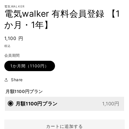
ー
電気WALKER
ダ
電気walker 有料会員登録 【1
ル
で
か月・1年】
メ
デ
ィ
通
1,100 円
ア
常
(1)
税込
を
価
開
会員期間
格
く
1か月間（1100円）
Share
月額1100円プラン
月額1100円プラン
1,100円
カートに追加する