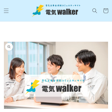
コンテ
カ
ンツに
進む
ー
ト
商品情
報にス
キップ
モ